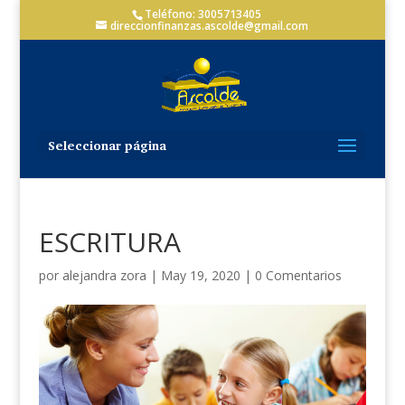
Teléfono: 3005713405
direccionfinanzas.ascolde@gmail.com
Seleccionar página
ESCRITURA
por
alejandra zora
|
May 19, 2020
|
0 Comentarios