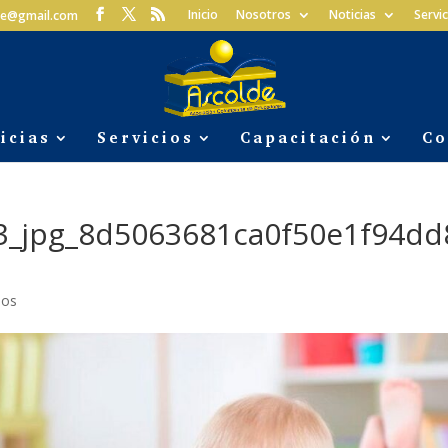
Inicio
Nosotros
Noticias
Servic
lde@gmail.com
icias
Servicios
Capacitación
Co
3_jpg_8d5063681ca0f50e1f94dd
ios